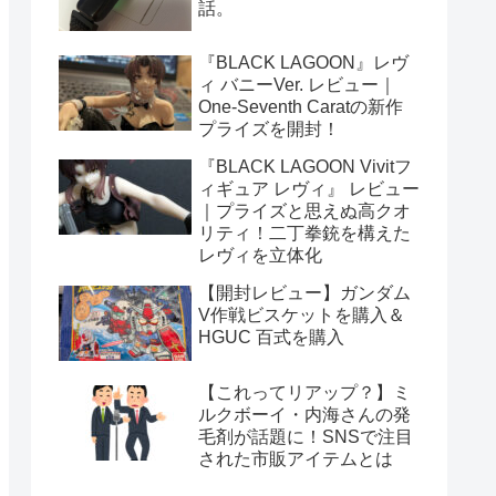
話。
『BLACK LAGOON』レヴ
ィ バニーVer. レビュー｜
One-Seventh Caratの新作
プライズを開封！
『BLACK LAGOON Vivitフ
ィギュア レヴィ』 レビュー
｜プライズと思えぬ高クオ
リティ！二丁拳銃を構えた
レヴィを立体化
【開封レビュー】ガンダム
V作戦ビスケットを購入＆
HGUC 百式を購入
【これってリアップ？】ミ
ルクボーイ・内海さんの発
毛剤が話題に！SNSで注目
された市販アイテムとは