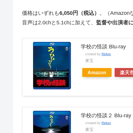
価格はいずれも
6,050円（税込）
。（Amazo
音声は2.0chと5.1chに加えて、
監督や出演者
学校の怪談 Blu-ray
created by
Rinker
東宝
Amazon
楽天
学校の怪談２ Blu-ray
created by
Rinker
東宝