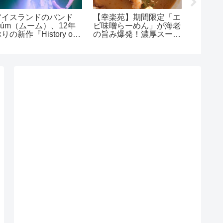
アイスランドのバンド
【幸楽苑】期間限定「エ
みんな
múm（ムーム）、12年
ビ味噌らーめん」が海老
ード 吹
りの新作『History of
の旨み爆発！濃厚スープ
レビ東
ilence』を9月リリー
がたまらない一杯でした
ショー
ス。先行シングル「Mild
2025年
t Heart」も配信中