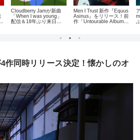
Cloudberry Jamが新曲
Men I Trust 新作『Equus
ミ
「When I was young」
Asinus』をリリース！前
章
配信＆18年ぶり来日決
作「Untourable Album」
ぶ
ェ
定！カーディガンズらと
から3年半ぶりのアルバ
S
の共演も！
ム
a
yが4作同時リリース決定！懐かしのオ