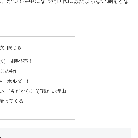
れ、かつて夢中になった世代にはたまらない展開とな
次
日（水）同時発売！
この4作
がキーホルダーに！
い、“今だからこそ”観たい理由
帰ってくる！