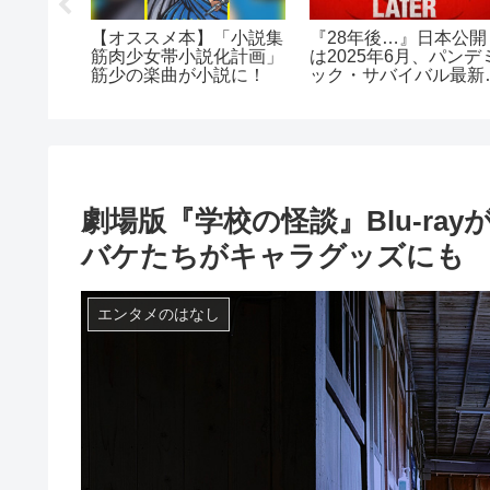
人類」収
【オススメ本】「小説集
『28年後…』日本公開
』など
筋肉少女帯小説化計画」
は2025年6月、パンデ
ク解禁、
筋少の楽曲が小説に！
ック・サバイバル最新
ト
が始まる。予告編もチ
ック！
劇場版『学校の怪談』Blu-ra
バケたちがキャラグッズにも
エンタメのはなし