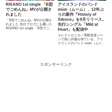
RISANO 1st single 「B型
アイスランドのバンド
でごめんね」MVが公開さ
múm（ムーム）、12年ぶ
れました
りの新作『History of
Silence』を9月リリース。
「B型でごめんね」MVが公開さ
れました 先日ブログにも書いた
先行シングル「Mild at
RISANO 1st single 「B型でごめ
Heart」も配信中
んね」が4/10に配信リリース。
エレクトロニカ／実験音楽シー
その同日夜にMVがプレミア公開
ンで高い評価を得ている、アイ
された。 何度も観たくなる楽し
スランドのバンド múm（ムー
くてかっこいい曲・MVだ。待っ
ム） が12年ぶりに帰ってきまし
てて良かっ...
た。新アルバム『History of
Silence』が2025年9月19日に
Morr Musicよりリリースされる
ことが...
スポンサーリンク