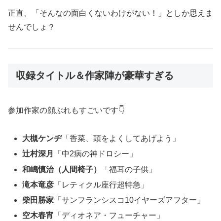
正直、「そんなの面白くないわけがない！」としか思えま
せんでしょ？
収録タイトル＆作家陣が豪華すぎる
参加作家の顔ぶれもすごいです👇
大槻ケンヂ
「香菜、頭をよくしてあげよう」
辻村深月
「中2病の神ドロシー」
和嶋慎治（人間椅子）
「福耳の子供」
滝本竜彦
「レティクル座行超特急」
柴田勝家
「サンフランシスコ10イヤーズアフター」
空木春宵
「ディオネア・フューチャー」