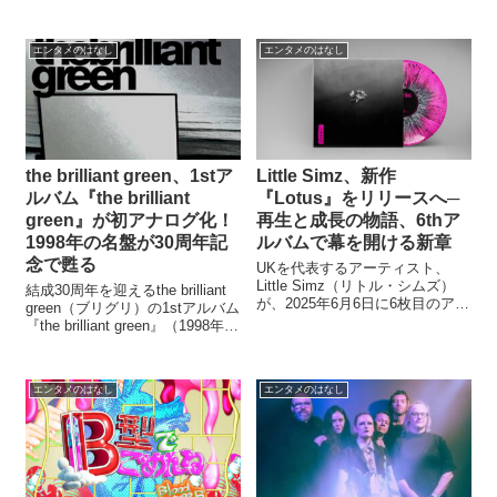
ん大作戦』をリリース！2026年1
月にはKアリーナ横浜で2DAYS
ライブも開催。最強アイドルた
エンタメのはなし
エンタメのはなし
ちの集結に注目！
the brilliant green、1stア
Little Simz、新作
ルバム『the brilliant
『Lotus』をリリースへ─
green』が初アナログ化！
再生と成長の物語、6thア
1998年の名盤が30周年記
ルバムで幕を開ける新章
念で甦る
UKを代表するアーティスト、
Little Simz（リトル・シムズ）
結成30周年を迎えるthe brilliant
が、2025年6月6日に6枚目のアル
green（ブリグリ）の1stアルバム
バム『Lotus』をリリースしま
『the brilliant green』（1998年発
す。 本作は、これまでの彼女の
売）がアナログレコード化され
キャリアの中でも特に“再
ます！発売日は2025年9月17日
生”と“成長”をテーマにした作品
（水）。あの名盤をレコードで
とのこと。タイトル...
エンタメのはなし
エンタメのはなし
聴ける日...