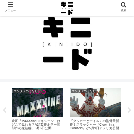
見つけたモノを、見つけたままに。カルチャーと日常のレビュー帖
メニュー
検索
エンタメのはなし
エンタメのはなし
そ
zy
映画『MaXXXine マキシーン』は
『タッカーとデイル』の監督最新
【
どこで見れる？A24製作ホラー三
作！スラッシャー『Clown in a
フ
部作の完結編、6月6日公開！
Cornfield』が5月9日アメリカ公開
系
な