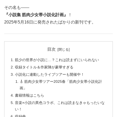
その名も——
『小説集 筋肉少女帯小説化計画』
！
2025年5月16日に発売されたばかりの新刊です。
目次
筋少の世界が小説に…？これは読まずにいられない
収録タイトル＆作家陣が豪華すぎる
小説化に連動したライブツアーも開催中！
🎸 筋肉少女帯ツアー2025春「筋肉少女帯小説化計
画」
書籍情報はこちら
音楽×小説の異色コラボ、これは読まなきゃもったいな
い！
収録曲