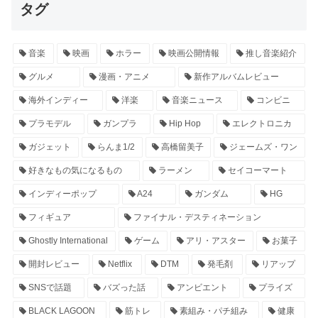
タグ
音楽
映画
ホラー
映画公開情報
推し音楽紹介
グルメ
漫画・アニメ
新作アルバムレビュー
海外インディー
洋楽
音楽ニュース
コンビニ
プラモデル
ガンプラ
Hip Hop
エレクトロニカ
ガジェット
らんま1/2
高橋留美子
ジェームズ・ワン
好きなもの気になるもの
ラーメン
セイコーマート
インディーポップ
A24
ガンダム
HG
フィギュア
ファイナル・デスティネーション
Ghostly International
ゲーム
アリ・アスター
お菓子
開封レビュー
Netflix
DTM
発毛剤
リアップ
SNSで話題
バズった話
アンビエント
プライズ
BLACK LAGOON
筋トレ
素組み・パチ組み
健康