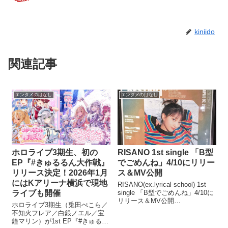
kiniido
関連記事
エンタメのはなし
エンタメのはなし
ホロライブ3期生、初の
RISANO 1st single 「B型
EP『#きゅるるん大作戦』
でごめんね」4/10にリリー
リリース決定！2026年1月
ス＆MV公開
にはKアリーナ横浜で現地
RISANO(ex.lyrical school) 1st
ライブも開催
single 「B型でごめんね」4/10に
リリース＆MV公開
ホロライブ3期生（兎田ぺこら／
RISANO(ex.lyrical school)が4/10
不知火フレア／白銀ノエル／宝
に1st single 「B型でごめんね」
鐘マリン）が1st EP『#きゅるる
をリリース＆MV...