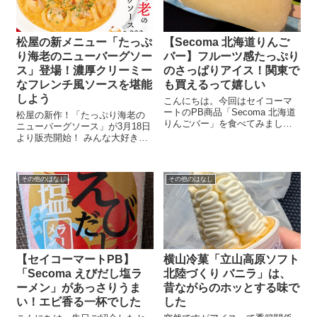
松屋の新メニュー「たっぷ
【Secoma 北海道りんご
り海老のニューバーグソー
バー】フルーツ感たっぷり
ス」登場！濃厚クリーミー
のさっぱりアイス！関東で
なフレンチ風ソースを堪能
も買えるって嬉しい
しよう
こんにちは。今回はセイコーマ
ートのPB商品「Secoma 北海道
松屋の新作！「たっぷり海老の
りんごバー」を食べてみまし
ニューバーグソース」が3月18日
た！ あのセイコーマート、アイ
より販売開始！ みんな大好き松
スもやっぱり侮れません。果汁
屋から新作メニュー 「たっぷり
感があって、甘すぎず、ごはん
海老のニューバーグソース」 が
のあとにぴったりの味でした。
登場！2025年3月18日（火）10時
北海道仁木町産のりんご使用。
その他のはなし
その他のはなし
より全国の松屋店舗で販売開始
アイス...
されます。 今回の新メニ...
【セイコーマートPB】
横山冷菓「立山高原ソフト
「Secoma えびだし塩ラ
北陸づくり バニラ」は、
ーメン」があっさりうま
昔ながらのホッとする味で
い！エビ香る一杯でした
した