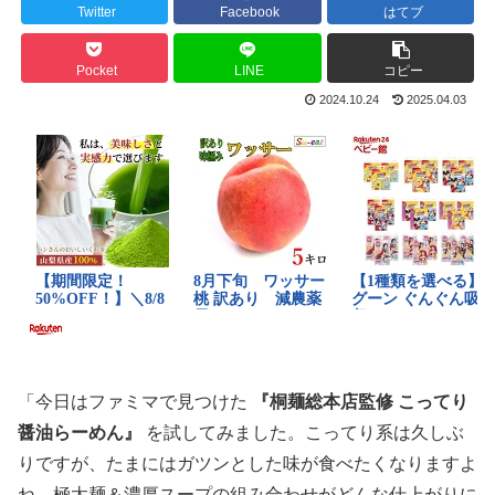
Twitter
Facebook
はてブ
Pocket
LINE
コピー
2024.10.24
2025.04.03
「今日はファミマで見つけた
『桐麺総本店監修 こってり
醤油らーめん』
を試してみました。こってり系は久しぶ
りですが、たまにはガツンとした味が食べたくなりますよ
ね。極太麺＆濃厚スープの組み合わせがどんな仕上がりに