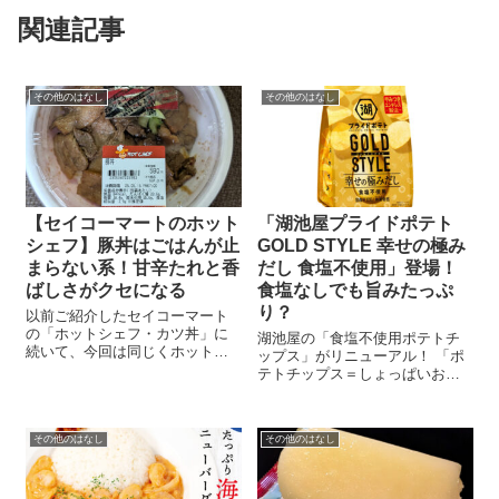
関連記事
その他のはなし
その他のはなし
【セイコーマートのホット
「湖池屋プライドポテト
シェフ】豚丼はごはんが止
GOLD STYLE 幸せの極み
まらない系！甘辛たれと香
だし 食塩不使用」登場！
ばしさがクセになる
食塩なしでも旨みたっぷ
り？
以前ご紹介したセイコーマート
の「ホットシェフ・カツ丼」に
湖池屋の「食塩不使用ポテトチ
続いて、今回は同じくホットシ
ップス」がリニューアル！ 「ポ
ェフシリーズの「豚丼」を食べ
テトチップス＝しょっぱいお菓
たお話です。 食べたのは、温玉
子」というイメージが強いです
なしのノーマルバージョン。ち
が、最近は “食塩不使用” なのに
ょっとリッチな温玉のせもVerを
しっかり美味しいポテチ も増え
食べたかったのですが、この日
その他のはなし
その他のはなし
てきましたね。 湖池屋が2024年
は見当たら...
に発売した「湖池屋プライド
ポ...