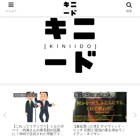
見つけたモノを、見つけたままに。カルチャーと日常のレビュー帖
メニュー
検索
エンタメのはなし
エンタメのはなし
そ
・
Ghostlyにハズレなし。quickly,
『SAW』最新作「SAW Ⅺ」製作中
【S
て／
quicklyの『I Heard That Noise』が
止か？プロデューサーの対立が原
ル
楽しみすぎる！
因に
ス