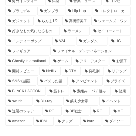
海外インディー
洋楽
音楽ニュース
コンビニ
プラモデル
ガンプラ
Hip Hop
エレクトロニカ
ガジェット
らんま1/2
高橋留美子
ジェームズ・ワン
好きなもの気になるもの
ラーメン
セイコーマート
インディーポップ
A24
ガンダム
HG
フィギュア
ファイナル・デスティネーション
Ghostly International
ゲーム
アリ・アスター
お菓子
開封レビュー
Netflix
DTM
発毛剤
リアップ
SNSで話題
バズった話
アンビエント
プライズ
BLACK LAGOON
筋トレ
素組み・パチ組み
健康
switch
Blu-ray
筋肉少女帯
イベント
逆襲のシャア
PG
BB戦士
RG
MG
amazon
IDM
グッズ
korn
ダイソー