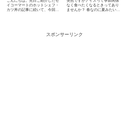
こんにちは。先日ご紹介したセ
突然ですがアイスって季節関係
イコーマートのホットシェフ・
なく食べたくなるときってあり
カツ丼の記事に続いて、今回は
ませんか？ 春なのに夏みたいな
セイコーマートのプライベート
日がふいにやってきて、「あ、
ブランド（PB）商品から、カッ
これはアイスだな」ってなる瞬
プラーメンの話をお届けしま
間。まさにそんな日に、私はあ
す。 食べたのはこれ。
るアイスと出会いました。 まさ
「Secoma えびだし塩ラーメ
かの夏日、車を走らせた先で…
スポンサーリンク
ン」！PBラーメン...
その日は3...