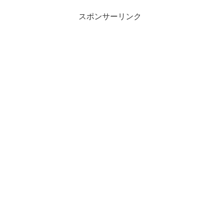
より全国の松屋店舗で販売開始
ンチェーン まずはざっくりお店
されます。 今回の新メニ...
の紹介を。 にんたまラーメン、
スポンサーリンク
正式には「...