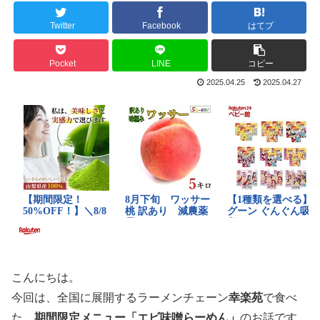
Twitter
Facebook
はてブ
Pocket
LINE
コピー
2025.04.25
2025.04.27
こんにちは。
今回は、全国に展開するラーメンチェーン
幸楽苑
で食べ
た、
期間限定メニュー「エビ味噌らーめん」
のお話です。