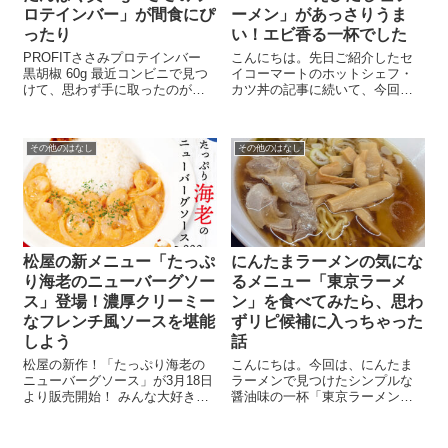
ロテインバー」が間食にぴ
ーメン」があっさりうま
ったり
い！エビ香る一杯でした
PROFITささみプロテインバー
こんにちは。先日ご紹介したセ
黒胡椒 60g 最近コンビニで見つ
イコーマートのホットシェフ・
けて、思わず手に取ったのがこ
カツ丼の記事に続いて、今回は
ちら。鶏ささみが主原料のプロ
セイコーマートのプライベート
テインバー「PROFIT ささみプ
ブランド（PB）商品から、カッ
ロテインバー（黒胡椒味）」で
プラーメンの話をお届けしま
その他のはなし
その他のはなし
す。 価格は税込130円とお手
す。 食べたのはこれ。
頃。プロテインバーって甘...
「Secoma えびだし塩ラーメ
ン」！PBラーメン...
松屋の新メニュー「たっぷ
にんたまラーメンの気にな
り海老のニューバーグソー
るメニュー「東京ラーメ
ス」登場！濃厚クリーミー
ン」を食べてみたら、思わ
なフレンチ風ソースを堪能
ずリピ候補に入っちゃった
しよう
話
松屋の新作！「たっぷり海老の
こんにちは。今回は、にんたま
ニューバーグソース」が3月18日
ラーメンで見つけたシンプルな
より販売開始！ みんな大好き松
醤油味の一杯「東京ラーメン」
屋から新作メニュー 「たっぷり
を食べてきた話をお届けしま
海老のニューバーグソース」 が
す。 にんたまラーメンとは？茨
登場！2025年3月18日（火）10時
城ではおなじみの24時間ラーメ