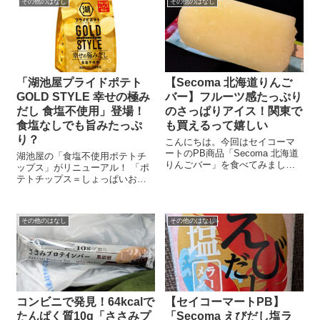
その他のはなし
その他のはなし
「湖池屋プライドポテト
【Secoma 北海道りんご
GOLD STYLE 幸せの極み
バー】フルーツ感たっぷり
だし 食塩不使用」登場！
のさっぱりアイス！関東で
食塩なしでも旨みたっぷ
も買えるって嬉しい
り？
こんにちは。今回はセイコーマ
ートのPB商品「Secoma 北海道
湖池屋の「食塩不使用ポテトチ
りんごバー」を食べてみまし
ップス」がリニューアル！ 「ポ
た！ あのセイコーマート、アイ
テトチップス＝しょっぱいお菓
スもやっぱり侮れません。果汁
子」というイメージが強いです
感があって、甘すぎず、ごはん
が、最近は “食塩不使用” なのに
のあとにぴったりの味でした。
しっかり美味しいポテチ も増え
北海道仁木町産のりんご使用。
その他のはなし
その他のはなし
てきましたね。 湖池屋が2024年
アイス...
に発売した「湖池屋プライド
ポ...
コンビニで発見！64kcalで
【セイコーマートPB】
たんぱく質10g「ささみプ
「Secoma えびだし塩ラ