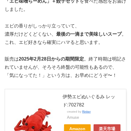
「エビ味噌らーめん」＋餃子セット
を食べた感想をお届け
しました。
エビの香りがしっかり立っていて、
濃厚だけどくどくない、
最後の一滴まで美味しいスープ
。
これ、エビ好きなら確実にハマると思います。
販売は
2025年2月28日からの期間限定
。終了時期は明記さ
れていませんが、そろそろ終盤の可能性もあるので、
「気になってた！」という方は、お早めにどうぞ〜！
伊勢エビぬいぐるみ レッ
ド:702782
created by
Rinker
Amuse
Amazon
楽天市場