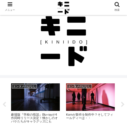
見つけたモノを、見つけたままに。カルチャーと日常のレビュー帖
メニュー
検索
買ってみた・使ってみた
エンタメのはなし
エ
フィ
【最近買った本】デイヴィッド・
映画『28年後…』本予告がついに
Me
リンチ 幻想と混沌の美を求めて／
解禁！日米同時公開が迫る中、物
『Eq
イアン・ネイサン
語の輪郭が明らかに
Ca
年