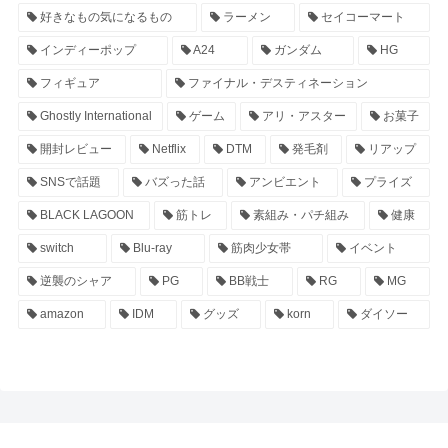
好きなもの気になるもの
ラーメン
セイコーマート
インディーポップ
A24
ガンダム
HG
フィギュア
ファイナル・デスティネーション
Ghostly International
ゲーム
アリ・アスター
お菓子
開封レビュー
Netflix
DTM
発毛剤
リアップ
SNSで話題
バズった話
アンビエント
プライズ
BLACK LAGOON
筋トレ
素組み・パチ組み
健康
switch
Blu-ray
筋肉少女帯
イベント
逆襲のシャア
PG
BB戦士
RG
MG
amazon
IDM
グッズ
korn
ダイソー