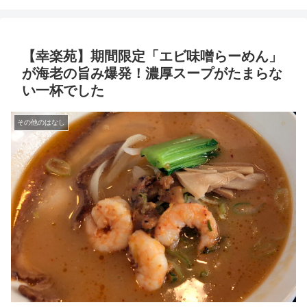
ジ
【幸楽苑】期間限定「エビ味噌らーめん」
が海老の旨み爆発！濃厚スープがたまらな
い一杯でした
その他のはなし