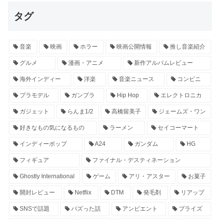
タグ
音楽
映画
ホラー
映画公開情報
推し音楽紹介
グルメ
漫画・アニメ
新作アルバムレビュー
海外インディー
洋楽
音楽ニュース
コンビニ
プラモデル
ガンプラ
Hip Hop
エレクトロニカ
ガジェット
らんま1/2
高橋留美子
ジェームズ・ワン
好きなもの気になるもの
ラーメン
セイコーマート
インディーポップ
A24
ガンダム
HG
フィギュア
ファイナル・デスティネーション
Ghostly International
ゲーム
アリ・アスター
お菓子
開封レビュー
Netflix
DTM
発毛剤
リアップ
SNSで話題
バズった話
アンビエント
プライズ