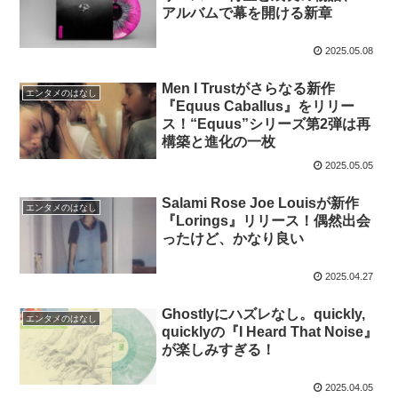
アルバムで幕を開ける新章
2025.05.08
Men I Trustがさらなる新作
エンタメのはなし
『Equus Caballus』をリリー
ス！“Equus”シリーズ第2弾は再
構築と進化の一枚
2025.05.05
Salami Rose Joe Louisが新作
エンタメのはなし
『Lorings』リリース！偶然出会
ったけど、かなり良い
2025.04.27
Ghostlyにハズレなし。quickly,
エンタメのはなし
quicklyの『I Heard That Noise』
が楽しみすぎる！
2025.04.05