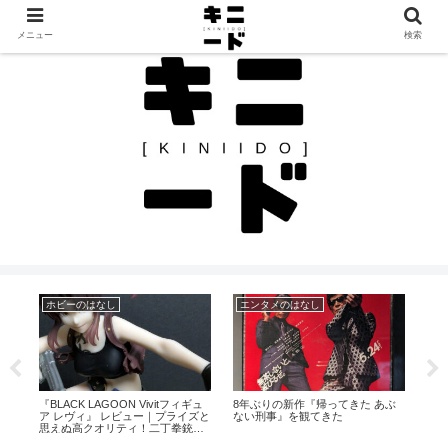
見つけたモノを、見つけたままに。カルチャーと日常のレビュー帖
メニュー
検索
ホビーのはなし
エンタメのはなし
そ
『BLACK LAGOON Vivitフィギュ
8年ぶりの新作『帰ってきた あぶ
【
アー
ア レヴィ』 レビュー｜プライズと
ない刑事』を観てきた
ー
よ
思えぬ高クオリティ！二丁拳銃を
に！
構えたレヴィを立体化
ム