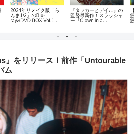
細
2024年リメイク版「ら
『タッカーとデイル』の
んま1/2」のBlu-
監督最新作！スラッシャ
ray&DVD BOX Vol.1が
ー『Clown in a
ワ
発売決定！豪華特典付き
Cornfield』が5月9日ア
で登場
メリカ公開
sinus』をリリース！前作「Untourable
バム