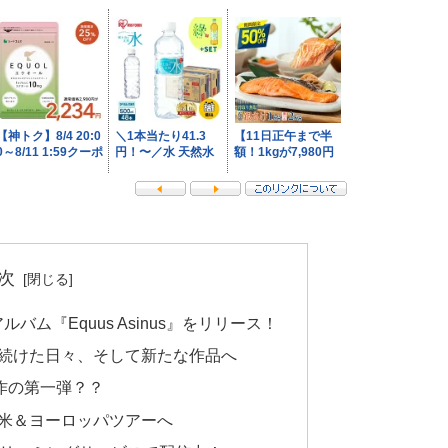
次
新アルバム『Equus Asinus』をリリース！
m』を聴き続けた日々、そして新たな作品へ
2部作の第一弾？？
米＆ヨーロッパツアーへ