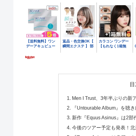
目
Men I Trust、3年半ぶりの
『Untourable Albu
新作『Equus Asinus』は
今後のツアー予定も発表！北