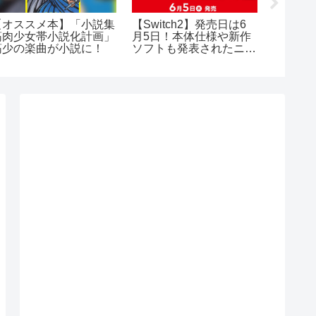
【オススメ本】「小説集
【Switch2】発売日は6
『ファ
筋肉少女帯小説化計画」
月5日！本体仕様や新作
ラッド
筋少の楽曲が小説に！
ソフトも発表されたニン
スティ
ダイまとめ（価格はまさ
が緊急
かの…！？）
の“死の
感しよ