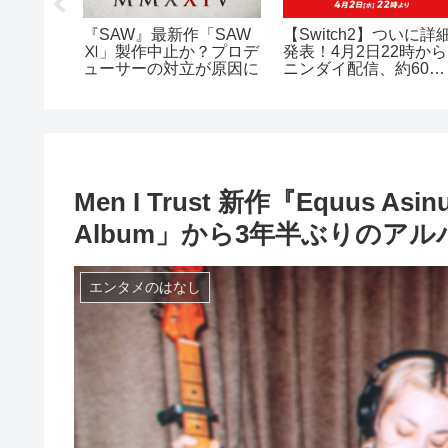
5
『SAW』最新作「SAW
【Switch2】ついに詳
リリー
Ⅺ」製作中止か？プロデ
発表！4月2日22時から
日が
ューサーの対立が原因に
ニンダイ配信、約60分
Vも。
の大ボリュームにワク
ク
Men I Trust 新作『Equus A
Album」から3年半ぶりのアル
エンタメのはなし