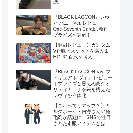
話。
『BLACK LAGOON』レヴ
ィ バニーVer. レビュー｜
One-Seventh Caratの新作
プライズを開封！
【開封レビュー】ガンダム
V作戦ビスケットを購入＆
HGUC 百式を購入
『BLACK LAGOON Vivitフ
ィギュア レヴィ』 レビュー
｜プライズと思えぬ高クオ
リティ！二丁拳銃を構えた
レヴィを立体化
【これってリアップ？】ミ
ルクボーイ・内海さんの発
毛剤が話題に！SNSで注目
された市販アイテムとは