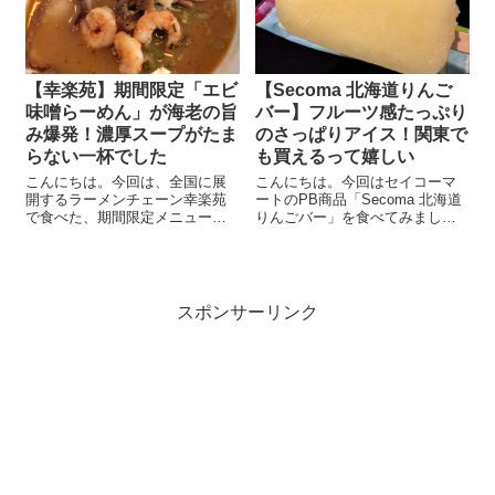
【幸楽苑】期間限定「エビ
【Secoma 北海道りんご
味噌らーめん」が海老の旨
バー】フルーツ感たっぷり
み爆発！濃厚スープがたま
のさっぱりアイス！関東で
らない一杯でした
も買えるって嬉しい
こんにちは。今回は、全国に展
こんにちは。今回はセイコーマ
開するラーメンチェーン幸楽苑
ートのPB商品「Secoma 北海道
で食べた、期間限定メニュー
りんごバー」を食べてみまし
「エビ味噌らーめん」のお話で
た！ あのセイコーマート、アイ
す。 発売から少し時間が経って
スもやっぱり侮れません。果汁
いて、もしかしたらそろそろ終
感があって、甘すぎず、ごはん
わっちゃうかも？そんな予感が
のあとにぴったりの味でした。
あったので、おそらく駆け込み
北海道仁木町産のりんご使用。
スポンサーリンク
という感じで食べ...
アイス...