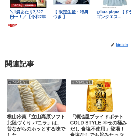
kiniido
関連記事
その他のはなし
その他のはなし
横山冷菓「立山高原ソフト
「湖池屋プライドポテト
北陸づくり バニラ」は、
GOLD STYLE 幸せの極み
昔ながらのホッとする味で
だし 食塩不使用」登場！
した
食塩なしでも旨みたっぷ