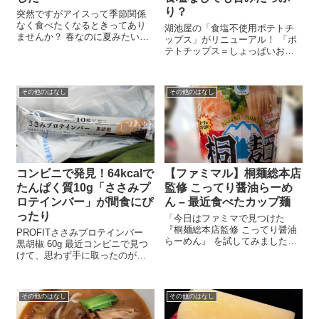
り？
突然ですがアイスって季節関係
なく食べたくなるときってあり
湖池屋の「食塩不使用ポテトチ
ませんか？ 春なのに夏みたいな
ップス」がリニューアル！ 「ポ
日がふいにやってきて、「あ、
テトチップス＝しょっぱいお菓
これはアイスだな」ってなる瞬
子」というイメージが強いです
間。まさにそんな日に、私はあ
が、最近は “食塩不使用” なのに
るアイスと出会いました。 まさ
しっかり美味しいポテチ も増え
かの夏日、車を走らせた先で…
その他のはなし
その他のはなし
てきましたね。 湖池屋が2024年
その日は3...
に発売した「湖池屋プライド
ポ...
コンビニで発見！64kcalで
【ファミマル】桐麺総本店
たんぱく質10g「ささみプ
監修 こってり醤油らーめ
ロテインバー」が間食にぴ
ん – 最近食べたカップ麺
ったり
「今日はファミマで見つけた
『桐麺総本店監修 こってり醤油
PROFITささみプロテインバー
らーめん』 を試してみました。
黒胡椒 60g 最近コンビニで見つ
こってり系は久しぶりですが、
けて、思わず手に取ったのがこ
たまにはガツンとした味が食べ
ちら。鶏ささみが主原料のプロ
たくなりますよね。極太麺＆濃
テインバー「PROFIT ささみプ
厚スープの組み合わせがどんな
ロテインバー（黒胡椒味）」で
仕上がりになっているのか、さ
その他のはなし
その他のはなし
す。 価格は税込130円とお手
っそくレビュ...
頃。プロテインバーって甘...