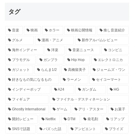
タグ
音楽
映画
ホラー
映画公開情報
推し音楽紹介
グルメ
漫画・アニメ
新作アルバムレビュー
海外インディー
洋楽
音楽ニュース
コンビニ
プラモデル
ガンプラ
Hip Hop
エレクトロニカ
ガジェット
らんま1/2
高橋留美子
ジェームズ・ワン
好きなもの気になるもの
ラーメン
セイコーマート
インディーポップ
A24
ガンダム
HG
フィギュア
ファイナル・デスティネーション
Ghostly International
ゲーム
アリ・アスター
お菓子
開封レビュー
Netflix
DTM
発毛剤
リアップ
SNSで話題
バズった話
アンビエント
プライズ