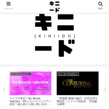
見つけたモノを、見つけたままに。カルチャーと日常のレビュー帖
メニュー
検索
エンタメのはなし
エンタメのはなし
エ
本公
RISANO、EP「5 Emotions」をリ
シャークネード7！シリーズ最新作
La’
編
リース。収録曲「毎日がSpecial」
『Sharknado Origins』が2026年夏
成！
のMVも。
に公開！？
ヘ