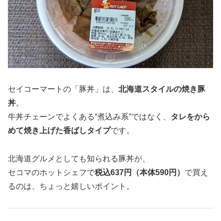
セイコーマートの「豚丼」は、
北海道スタイルの焼き豚
丼
。
牛丼チェーンでよくある“煮込み系”ではなく、
タレをから
めて焼き上げた香ばしタイプ
です。
北海道グルメとしても知られる豚丼が、
セコマのホットシェフで
税込637円（本体590円）
で買え
るのは、ちょっと嬉しいポイント。