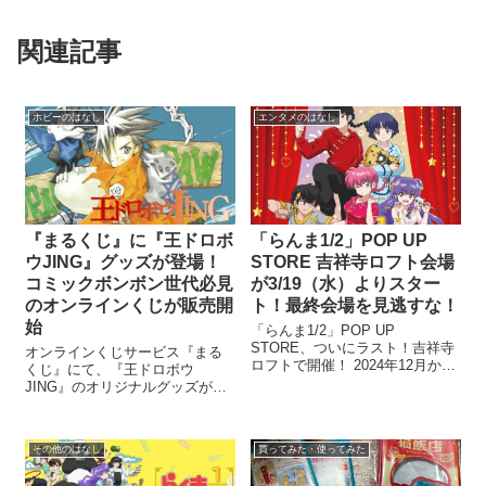
関連記事
ホビーのはなし
エンタメのはなし
『まるくじ』に『王ドロボ
「らんま1/2」POP UP
ウJING』グッズが登場！
STORE 吉祥寺ロフト会場
コミックボンボン世代必見
が3/19（水）よりスター
のオンラインくじが販売開
ト！最終会場を見逃すな！
始
「らんま1/2」POP UP
STORE、ついにラスト！吉祥寺
オンラインくじサービス『まる
ロフトで開催！ 2024年12月から
くじ』にて、『王ドロボウ
全国各地で開催されてきた 「ら
JING』のオリジナルグッズが当
んま1/2」POP UP STORE。い
たるオンラインくじの販売が
よいよ 最終会場となる「吉祥寺
2026年7月24日よりスタートしま
ロフト」 にて、3月19日（水）
した。 『王ドロボウJING』は熊
よりスター...
その他のはなし
買ってみた・使ってみた
倉裕一先生による作品で、1995
年から『コミックボンボン』