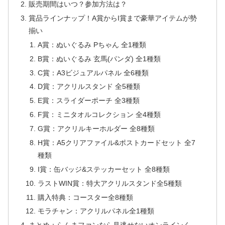
販売期間はいつ？参加方法は？
賞品ラインナップ！A賞からI賞まで豪華アイテムが勢
揃い
A賞：ぬいぐるみ Pちゃん 全1種類
B賞：ぬいぐるみ 玄馬(パンダ) 全1種類
C賞：A3ビジュアルパネル 全6種類
D賞：アクリルスタンド 全5種類
E賞：スライダーポーチ 全3種類
F賞：ミニタオルコレクション 全4種類
G賞：アクリルキーホルダー 全8種類
H賞：A5クリアファイル&ポストカードセット 全7
種類
I賞：缶バッジ&ステッカーセット 全8種類
ラストWIN賞：特大アクリルスタンド全5種類
購入特典：コースター全8種類
モラチャン：アクリルパネル全1種類