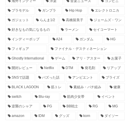
海外インディー
洋楽
音楽ニュース
コンビニ
プラモデル
ガンプラ
Hip Hop
エレクトロニカ
ガジェット
らんま1/2
高橋留美子
ジェームズ・ワン
好きなもの気になるもの
ラーメン
セイコーマート
インディーポップ
A24
ガンダム
HG
フィギュア
ファイナル・デスティネーション
Ghostly International
ゲーム
アリ・アスター
お菓子
開封レビュー
Netflix
DTM
発毛剤
リアップ
SNSで話題
バズった話
アンビエント
プライズ
BLACK LAGOON
筋トレ
素組み・パチ組み
健康
switch
Blu-ray
筋肉少女帯
イベント
逆襲のシャア
PG
BB戦士
RG
MG
amazon
IDM
グッズ
korn
ダイソー