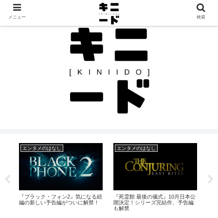
見つけたモノを、見つけたままに。カルチャーと日常のレビュー帖
メニュー
検索
その他のはなし
エンタメのはなし
月日本公
2025年6月｜茨城の気になるイベ
たま「さよなら人類」収録の『さ
予告編
ント5選。おでかけにぴったりな週
んだる』など11作をサブスク解
末情報！
禁、一挙配信スタート