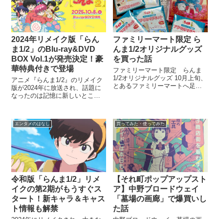
で...
2024年リメイク版「らん
ファミリーマート限定 ら
ま1/2」のBlu-ray&DVD
んま1/2オリジナルグッズ
BOX Vol.1が発売決定！豪
を買った話
華特典付きで登場
ファミリーマート限定 らんま
1/2オリジナルグッズ 10月上旬、
アニメ『らんま1/2』のリメイク
とあるファミリーマートへ足を
版が2024年に放送され、話題に
運んだら雑誌コーナー内にらん
なったのは記憶に新しいところ
ま1/2グッズが売られていた。 ど
ですが――ついにそのBlu-ray＆
うやら9月下旬から一部店舗で販
DVD BOX Vol.1の発売が発表さ
売されていたらしい。 ファミマ
れました！ 発売日は2025年10月
は毎日のように利用するのだ...
エンタメのはなし
買ってみた・使ってみた
8日（水）。放送を見て懐かしさ
にひた...
令和版「らんま1/2」リメ
【それ町ポップアップスト
イクの第2期がもうすぐス
ア】中野ブロードウェイ
タート！新キャラ＆キャス
「墓場の画廊」で爆買いし
ト情報も解禁
た話