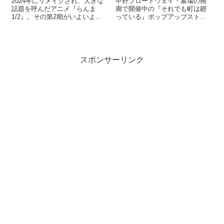
2024年にリメイクされ、大きな
中野ブロードウェイ・墓場の画
話題を呼んだアニメ『らんま
廊で開催中の『それでも町は廻
1/2』。その第2期がいよいよ
っている』ポップアップストア
2025年10月から放送スタートし
に行ってきました！ 過去にも筋
ます！ 日本テレビ系での全国放
肉少女帯や、漫画家の日野日出
送に加え、放送直後からNetflixに
志先生のストアなど、何度か足
て独占配信。待ちわびていたフ
を運びました。面白いイベント
ァンには嬉しいニュース...
が常に行われている最高のお店
スポンサーリンク
です！ 今回の...