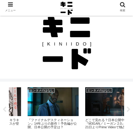
見つけたモノを、見つけたままに。カルチャーと日常のレビュー帖
メニュー
検索
エンタメのはなし
エンタメのはなし
そ
ラキ
『ファイナルデスティネーショ
どこで見れる？日本公開中止の
【
登
ン』14年ぶりの新作！予告編が公
『M3GAN／ミーガン 2.0』が10月
フ
開、日本公開の予定は？
21日よりPrime Videoで独占配信
系
な