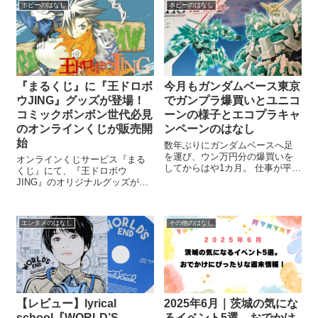
ホビーのはなし
ホビーのはなし
たベストアルバム『一瞬！』。
タイトルの通り、過ぎ去る時間
の中で放...
『まるくじ』に『王ドロボ
今月もガンダムベース東京
ウJING』グッズが登場！
でガンプラ爆買いとユニコ
コミックボンボン世代必見
ーンの様子とエコプラキャ
のオンラインくじが販売開
ンペーンのはなし
始
数年ぶりにガンダムベースへ足
を運び、ウン万円分の爆買いを
オンラインくじサービス『まる
してからはや1カ月。 仕事が平日
くじ』にて、『王ドロボウ
休み＆とあるキャンペーンの告
JING』のオリジナルグッズが当
知を見かけたため、今月もガン
たるオンラインくじの販売が
ダムベースへ足を運びました。
2026年7月24日よりスタートしま
今回購入したアイテムとその様
した。 『王ドロボウJING』は熊
子についてお届けしていきま
エンタメのはなし
その他のはなし
倉裕一先生による作品で、1995
す！ 今月も...
年から『コミックボンボン』
で...
【レビュー】lyrical
2025年6月｜茨城の気にな
school『WORLD’S
るイベント5選。おでかけ