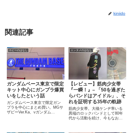
kiniido
関連記事
ホビーのはなし
エンタメのはなし
ガンダムベース東京で限定
【レビュー】筋肉少女帯
キット中心にガンプラ爆買
『一瞬！』– 「50を過ぎた
いをしたという話
らバンドはアイドル」、そ
れを証明する35年の軌跡
ガンダムベース東京で限定ガン
プラを中心にまとめ買い。MGサ
筋肉少女帯。大槻ケンヂ率いる
ザビーVer.Ka、νガンダム
異端のロックバンドとして80年
Ver.Ka、百式メカニカルコアメ
代から活動を続け、今もなお現
ッキ、Hi-νガンダムチタニウムフ
役で第一線に立ち続けている。
ィニッシュなど、購入品と店内
その彼らが2023年、メジャーデ
の様子を紹介します。
ビュー35周年を記念して発表し