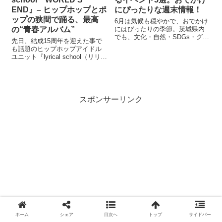
END』– ヒップホップとポ
にぴったりな週末情報！
ップの狭間で踊る、最高
6月は気候も穏やかで、おでかけ
の“青春アルバム”
にはぴったりの季節。茨城県内
でも、文化・自然・SDGs・グル
先日、結成15周年を迎えた事で
メとバラエティ豊かなイベント
も話題のヒップホップアイドル
が各地で開催されます。「突然
ユニット『lyrical school（リリス
なんで茨城の記事を？」それは
ク）』数ある作品の中でも、今
筆者が茨城在住だからです（笑
でも特に心に残っているのが
という事で今回は、そんな中か
2018年のアルバム『WORLD’S
ら気にな...
END』です。当時5人体制として
活動していた...
スポンサーリンク
ホーム
シェア
目次へ
トップ
サイドバー