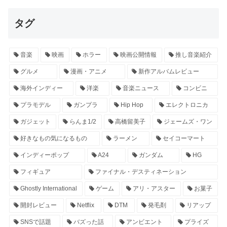
タグ
音楽
映画
ホラー
映画公開情報
推し音楽紹介
グルメ
漫画・アニメ
新作アルバムレビュー
海外インディー
洋楽
音楽ニュース
コンビニ
プラモデル
ガンプラ
Hip Hop
エレクトロニカ
ガジェット
らんま1/2
高橋留美子
ジェームズ・ワン
好きなもの気になるもの
ラーメン
セイコーマート
インディーポップ
A24
ガンダム
HG
フィギュア
ファイナル・デスティネーション
Ghostly International
ゲーム
アリ・アスター
お菓子
開封レビュー
Netflix
DTM
発毛剤
リアップ
SNSで話題
バズった話
アンビエント
プライズ