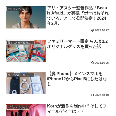
アリ・アスター監督作品「Beau
エンタメのはなし
Is Afraid」が邦題『ボーはおそれ
ている』として公開決定！2024
年2月。
2023.10.27
ファミリーマート限定 らんま1/2
買ってみた・使ってみた
オリジナルグッズを買った話
2023.10.25
【脱iPhone】メインスマホを
買ってみた・使ってみた
iPhone12からPixel8にしたはな
し
2023.10.18
Kornが新作を制作中？そしてフ
エンタメのはなし
ィールディーは・・