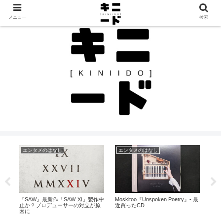
見つけたモノを、見つけたままに。カルチャーと日常のレビュー帖
メニュー
検索
エンタメのはなし
エンタメのはなし
買
Is
『SAW』最新作「SAW Ⅺ」製作中
Moskitoo『Unspoken Poetry』- 最
Fi
てい
止か？プロデューサーの対立が原
近買ったCD
た
因に