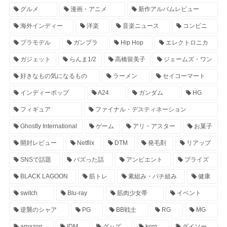
グルメ
漫画・アニメ
新作アルバムレビュー
海外インディー
洋楽
音楽ニュース
コンビニ
プラモデル
ガンプラ
Hip Hop
エレクトロニカ
ガジェット
らんま1/2
高橋留美子
ジェームズ・ワン
好きなもの気になるもの
ラーメン
セイコーマート
インディーポップ
A24
ガンダム
HG
フィギュア
ファイナル・デスティネーション
Ghostly International
ゲーム
アリ・アスター
お菓子
開封レビュー
Netflix
DTM
発毛剤
リアップ
SNSで話題
バズった話
アンビエント
プライズ
BLACK LAGOON
筋トレ
素組み・パチ組み
健康
switch
Blu-ray
筋肉少女帯
イベント
逆襲のシャア
PG
BB戦士
RG
MG
amazon
IDM
グッズ
korn
ダイソー