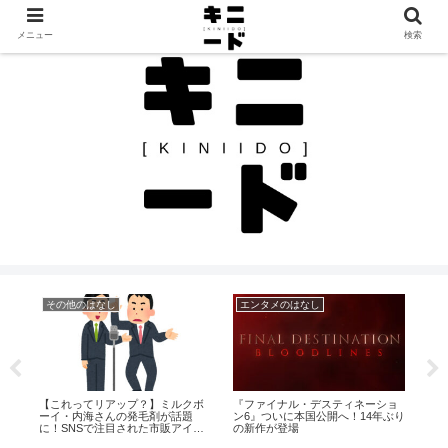
見つけたモノを、見つけたままに。カルチャーと日常のレビュー帖
メニュー
検索
その他のはなし
エンタメのはなし
エ
- 最
【これってリアップ？】ミルクボ
『ファイナル・デスティネーショ
ど
ーイ・内海さんの発毛剤が話題
ン6』ついに本国公開へ！14年ぶり
『M
に！SNSで注目された市販アイテ
の新作が登場
21
ムとは